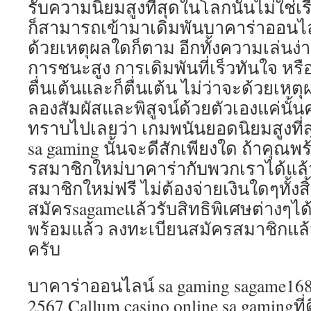
รับความนิยมสูงที่สุดในโลกนั้นไม่ใช่เร
ก็สามารถเข้ามาเดิมพันบาคาร่าออนไลน์ไ
ด้วยเหตุผลใดก็ตาม อีกทั้งความเล่นง
การชนะสูง การเดิมพันที่เร็วทันใจ หรื
ตื่นเต้นและก็ตื่นเต้น ไม่ว่าจะด้วยเห
ลองสัมผัสและพิสูจน์ด้วยตัวเองแค่นั้
ทราบไปเลยว่า เกมพนันยอดนิยมสูงที่
sa gaming นั้นจะดีสักเพียงใด ถ้าคุณพ
รสมาชิกใหม่บาคาร่ากับพวกเราได้แล้ว
สมาชิกใหม่ฟรี ไม่ต้องจ่ายเงินใดๆทั้งสิ
สมัครsagameแล้วรับสิทธิพิเศษต่างๆได
พร้อมแล้ว ลงทะเบียนสมัครสมาชิกแล
ครับ
บาคาร่าออนไลน์ sa gaming sagame168
2567 Callum casino online sa gamingที่ด