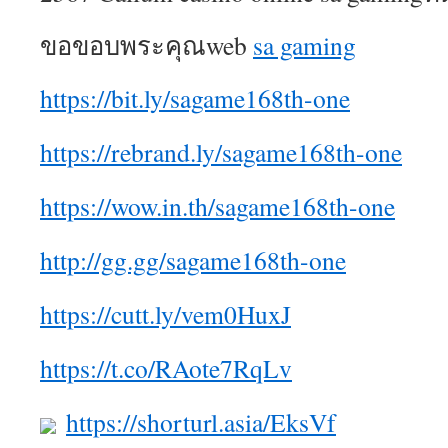
ขอขอบพระคุณweb
sa gaming
https://bit.ly/sagame168th-one
https://rebrand.ly/sagame168th-one
https://wow.in.th/sagame168th-one
http://gg.gg/sagame168th-one
https://cutt.ly/vem0HuxJ
https://t.co/RAote7RqLv
https://shorturl.asia/EksVf