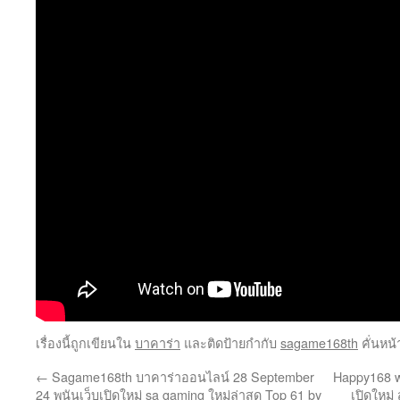
เรื่องนี้ถูกเขียนใน
บาคาร่า
และติดป้ายกำกับ
sagame168th
คั่นหน
←
Sagame168th บาคาร่าออนไลน์ 28 September
Happy168 w
24 พนันเว็บเปิดใหม่ sa gaming ใหม่ล่าสุด Top 61 by
เปิดใหม่