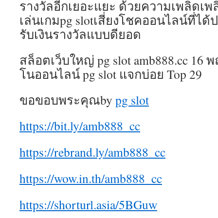
รางวัลอีกเยอะแยะ ด้วยความเพลิดเพล
เล่นเกมpg slotเสี่ยงโชคออนไลน์ที่ได้
รับเงินรางวัลแบบดียอด
สล็อตเว็บใหญ่ pg slot amb888.cc 16 พ
โนออนไลน์ pg slot แจกบ่อย Top 29
ขอขอบพระคุณby
pg slot
https://bit.ly/amb888_cc
https://rebrand.ly/amb888_cc
https://wow.in.th/amb888_cc
https://shorturl.asia/5BGuw