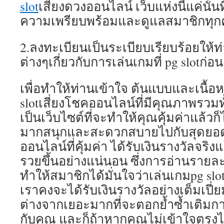
slot
เสี่ยงดวงออนไลน์ เว็บแห่งนี้แค่นั้นท
ความเพรียบพร้อมและดูแลสมาชิกทุกคน
2.ลงทะเบียนเป็นระเบียบเรียบร้อยให้
ต่างๆเกี่ยวกับการเล่นเกมที่ pg slotก่อน
เพื่อทำให้ท่านเข้าใจ ต้นแบบและเนื้
slotเสี่ยงโชคออนไลน์ที่มีคุณภาพรวมทั้ง
เป็นเว็บไซต์ที่จะทำให้คุณคุ้มค่าแล้วก็
มากสนุกและสะดวกสบายไปกับสุดยอด
ออนไลน์ที่คุ้มค่า ได้รับเงินรางวัลจริ
รวยขึ้นอย่างแน่นอน ซึ่งการอ่านรายละ
ทำให้สมาชิกได้มั่นใจว่าเล่นเกมpg slotที
เราคงจะได้รับเงินรางวัลอย่างเต็มเปี่
ต่างจากเยอะมากที่จะตอกย้ำซ้ำเติมก
กับคุณ และก็ถ้าหากคุณไม่เข้าใจตร