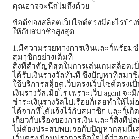
คุณอาจจะนึกไม่ถึงด้วย
ข้อดีของสล็อตเว็บไซต์ตรงมีอะไรบ้างท
ให้กับสมาชิกสูงสุด
1.มีความรวยทางการเงินและก็พร้อมชำ
สมาชิกอย่างเต็มที่
สิ่งที่สำคัญที่สุดในการเล่นเกมสล็อตเ
ได้รับเงินรางวัลทันที ซึ่งปัญหาที่สมาช
ใช้บริการสล็อตเว็บตรงเว็บไซต์ตรงเป็
เงินรางวัลเมื่อไร เพราะเว็บ agent จะ
ชำระเงินรางวัลไปเรื่อยก็เลยทำให้ไม่
ได้จากที่ได้แจ้งไว้กับสมาชิก และก็เ
เกี่ยวกับเรื่องของการเงิน และก็สิ่งที่ป
ไม่ต้องประสบพบเจอกับปัญหากลุ่มนี้เ
เว็บตรง ป้อมปราการจิตใจได้ว่าคุณจะไ