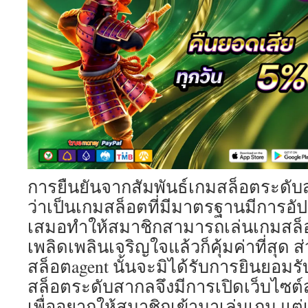
การยืนยันจากสัมพันธ์เกมสล็อตระดับสา
ว่าเป็นเกมสล็อตที่มีมาตรฐานมีการอ
เสมอทำให้สมาชิกสามารถเล่นเกมสล็อ
เพลิดเพลินเจริญใจแล้วก็คุ้มค่าที่สุด 
สล็อตagent นั้นจะมิได้รับการยินยอ
สล็อตระดับสากลจึงมีการเปิดเว็บไซต์ส
เพื่ออยากให้สมาชิกเข้ามาเล่นเกม แต่เม