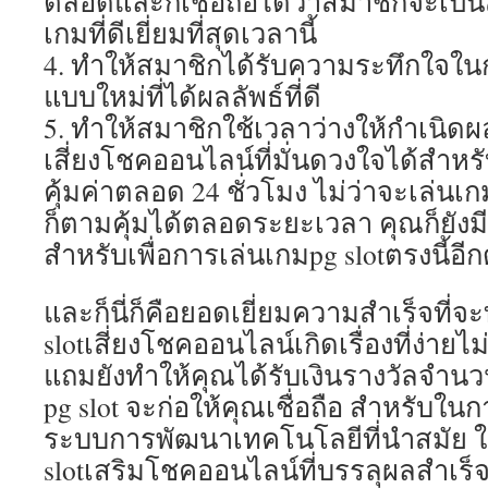
ตลอดและก็เชื่อถือได้ว่าสมาชิกจะเป็
เกมที่ดีเยี่ยมที่สุดเวลานี้
4. ทำให้สมาชิกได้รับความระทึกใจในก
แบบใหม่ที่ได้ผลลัพธ์ที่ดี
5. ทำให้สมาชิกใช้เวลาว่างให้กำเนิด
เสี่ยงโชคออนไลน์ที่มั่นดวงใจได้สำหรั
คุ้มค่าตลอด 24 ชั่วโมง ไม่ว่าจะเล่น
ก็ตามคุ้มได้ตลอดระยะเวลา คุณก็ยังมี
สำหรับเพื่อการเล่นเกมpg slotตรงนี้อีก
และก็นี่ก็คือยอดเยี่ยมความสำเร็จที่
slotเสี่ยงโชคออนไลน์เกิดเรื่องที่ง่ายไ
แถมยังทำให้คุณได้รับเงินรางวัลจำนว
pg slot จะก่อให้คุณเชื่อถือ สำหรับใน
ระบบการพัฒนาเทคโนโลยีที่นำสมัย 
slotเสริมโชคออนไลน์ที่บรรลุผลสำเร็จส