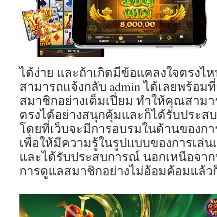
ได้ง่าย และถ้าเกิดมีข้อแคลงใจตรงไ
สามารถแจ้งกลับ admin ได้เลยพร้อมที
สมาชิกอย่างเต็มเปี่ยม ทำให้คุณสามา
ตรงได้อย่างสนุกคุ้มและก็ได้รับประสบ
โดยที่เว็บจะมีการอบรมในด้านของกา
เพื่อให้มีความรู้ในรูปแบบของการเล่นเ
และได้รับประสบการณ์ นอกเหนือจากนั
การดูแลสมาชิกอย่างไม่อ้อมค้อมแล้วก็ค