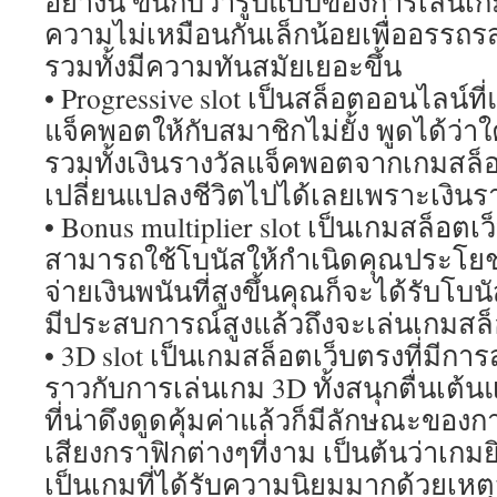
อย่างนี้ ขึ้นกับว่ารูปแบบของการเล่นเก
ความไม่เหมือนกันเล็กน้อยเพื่ออรรถร
รวมทั้งมีความทันสมัยเยอะขึ้น
• Progressive slot เป็นสล็อตออนไลน์ท
แจ็คพอตให้กับสมาชิกไม่ยั้ง พูดได้ว่าใ
รวมทั้งเงินรางวัลแจ็คพอตจากเกมสล็
เปลี่ยนแปลงชีวิตไปได้เลยเพราะเงินร
• Bonus multiplier slot เป็นเกมสล็อตเว
สามารถใช้โบนัสให้กำเนิดคุณประโยชน์
จ่ายเงินพนันที่สูงขึ้นคุณก็จะได้รับโบนัสท
มีประสบการณ์สูงแล้วถึงจะเล่นเกมสล
• 3D slot เป็นเกมสล็อตเว็บตรงที่มีกา
ราวกับการเล่นเกม 3D ทั้งสนุกตื่นเต้น
ที่น่าดึงดูดคุ้มค่าแล้วก็มีลักษณะของ
เสียงกราฟิกต่างๆที่งาม เป็นต้นว่าเกมย
เป็นเกมที่ได้รับความนิยมมากด้วยเหต