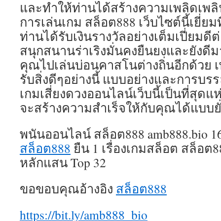
และทำให้ท่านได้สร้างความเพลิดเพลิน
การเล่นเกม สล็อต888 เว็บไซต์นี้เยี่ยมที
ท่านได้รับเงินรางวัลอย่างเต็มเปี่ยม
สนุกสนานร่าเริงมั่นคงยืนยงและยังดีมา
คุณไปเล่นบ่อนคาสโนต่างถิ่นอีกด้วย 
รับสิ่งดีๆอย่างนี้ แบบอย่างและการบร
เกมเสี่ยงดวงออนไลน์เว็บนี้เป็นที่สุดแห่
จะสร้างความสำเร็จให้กับคุณได้แบบยั่
พนันออนไลน์ สล็อต888 amb888.bio 16
สล็อต888
ยืน 1 เรื่องเกมสล็อต สล็อต
หลักแสน Top 32
ขอขอบคุณอ้างอิง
สล็อต888
https://bit.ly/amb888_bio