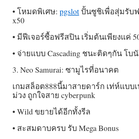
• โหมดพิเศษ:
pgslot
ปั้นซูชิเพื่อสุ่มรั
x50
• มีฟีเจอร์ซื้อฟรีสปิน เริ่มต้นเพียงแค่ 
• จ่ายแบบ Cascading ชนะติดๆกัน โบน
3. Neo Samurai: ซามูไรที่อนาคต
เกมสล็อต888นี้มาสายดาร์ก เท่ห์แบบเ
ม่วง ถูกใจสาย cyberpunk
• Wild ขยายได้อีกทั้งรีล
• สะสมดาบครบ รับ Mega Bonus