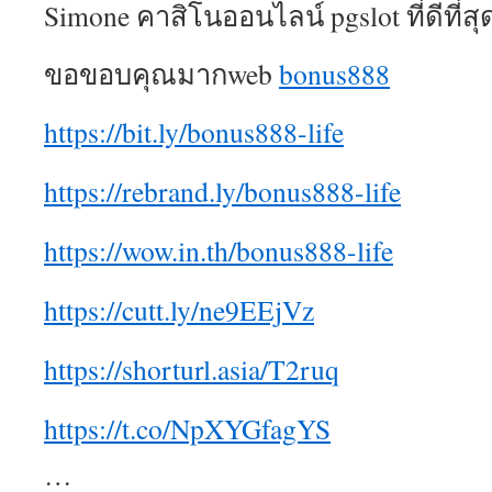
Simone คาสิโนออนไลน์ pgslot ที่ดีที่สุ
ขอขอบคุณมากweb
bonus888
https://bit.ly/bonus888-life
https://rebrand.ly/bonus888-life
https://wow.in.th/bonus888-life
https://cutt.ly/ne9EEjVz
https://shorturl.asia/T2ruq
https://t.co/NpXYGfagYS
…