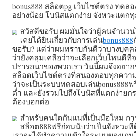
Bonus8
bonus888 สล็อตpg เว็บไซต์ตรง ทดลองเ
9
อย่างน้อย โบนัสแตกง่าย จังหวะแตกทุกว
สล็อต8
webใหญ
pgslot
สวัสดีขอรับ ผมมั่นใจว่าผู้คนจำนวนไม
pgslot
รวม
เคยได้ยินเกี่ยวกับการเล่น
bonus888
ลิ
ขอรับ? แต่ว่าผมทราบกันดีว่าบางบุคคล
สต์
ว่ายังคลุมเคลือว่าจะเลือกเว็บไหนดีท
เกม
คู่ใจ
ปรารถนาของพวกเรา วันนี้ผมจึงอยากช
จับ
สล็อตเว็บไซต์ตรงที่สนองตอบทุกความต
คู่
กับ
ว่าจะเป็นระบบทดสอบเล่นbonus888ฟรี
สล็อต8
ต่ำ และยังรวมไปถึงโบนัสที่แตกง่ายก
แล้ว
ยิง
ต้องบอกต่อ
ยาว
ธ.ค.
สำหรับคนใดกันแน่ที่เป็นมือใหม่ ก
68
สล็อต888ฟรีก่อนนับว่าเป็นจังหวะที่
เราจะได้ทำความเข้าใจระบบของเกมโดย