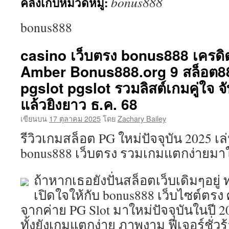
bonus888
คลังเก็บหมวดหมู่:
เนื้อหา
bonus888
casino เว็บตรง bonus888 เครดิ
Amber Bonus888.org 9 สล็อต8
pgslot pgslot รวมลิสต์เกมคู่ใจ จั
แล้วยิงยาว ธ.ค. 68
เขียนบน
17 ตุลาคม 2025
โดย
Zachary Bailey
รีวิวเกมสล็อต PG ใหม่ปัจจุบัน 2025 เล่น
bonus888 เว็บตรง รวมเกมแตกง่ายมา
ถ้าหากเธอยังปั่นสล็อตเว็บเดิมๆอยู่
เปิดใจให้กับ bonus888 เว็บไซต์ตรง
จากค่าย PG Slot มาใหม่ปัจจุบันในปี
ทั้งยังเกมแตกง่าย ภาพงาม ฟีเจอร์ชั่ว