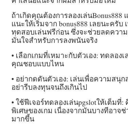
คำเสนอแนะจากผมสำหรับมือใหม่
ถ้าเกิดคุณต้องการลองเล่นBonus888 แ
แนะให้เริ่มจาก bonus888 เลยนะครับ 
ทดสอบเล่นฟรีก่อน ซึ่งจะช่วยลดความเ
มั่นใจสำหรับการลงพนันจริง
• เลือกเกมที่เหมาะกับตัวเอง: ทดลองเล
คุณชอบแบบไหน
• อย่ากดดันตัวเอง: เล่นเพื่อความสนุ
อย่ารีบลงทุนจนถึงเกินไป
• ใช้ฟีเจอร์ทดลองเล่นpgslotให้เต็มที่: 
พิเศษของเกม เนื่องจากมันบางทีอาจช่
มากขึ้น