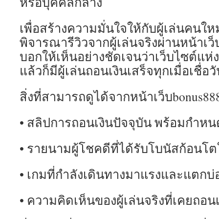
หรือบุคคลกลาง
เพื่อสร้างความมั่นใจให้กับผู้เล่นคนให
พิจารณารีวิวจากผู้เล่นจริงผ่านหน้าเว็บ
บอกให้เห็นอย่างชัดเจนว่าเว็บไซต์แห่งน
แล้วก็มีผู้เล่นถอนเงินเสร็จทุกเมื่อเชื่อว
สิ่งที่สามารถดูได้จากหน้าเว็บbonus888
• สลิปการถอนเงินปัจจุบัน พร้อมกำห
• รายนามผู้โชคดีที่ได้รับโบนัสก้อนโต
• เกมที่กำลังเดินทางมาแรงและแตกบ่อ
• ความคิดเห็นของผู้เล่นจริงที่เคยถอน