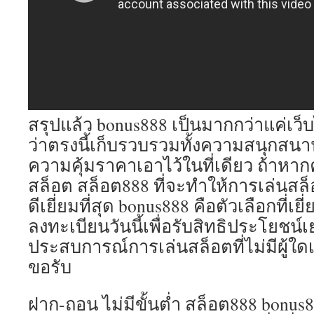
สรุปแล้ว bonus888 เป็นมากกว่าแค่เว็
ว่าตรงนี้เก็บรวบรวมทั้งความสนุกส
ความคุ้มราคาเอาไว้ในที่เดียว ถ้าหา
สล็อต สล็อต888 ที่จะทำให้การเล่นสล
ดีเยี่ยมที่สุด bonus888 คือตัวเลือกที่เยี
ลงทะเบียนวันนี้เพื่อรับสิทธิประโยชน์
ประสบการณ์การเล่นสล็อตที่ไม่มีผู้ใด
ขอรับ
ฝาก-ถอน ไม่มีขั้นต่ำ สล็อต888 bonus88