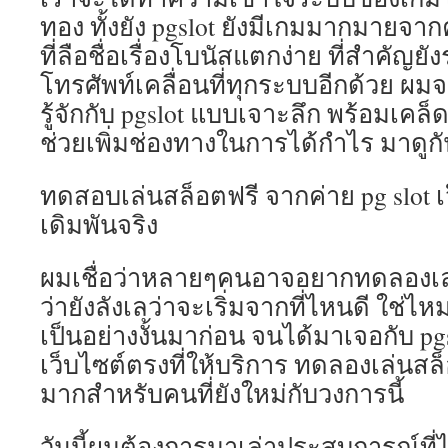
ทอง ทั้งยัง pgslot ยังมีเกมมากมายจาก
ที่ลือชื่อเรื่องโบนัสแตกง่าย ที่สำคัญย
โทรศัพท์เคลื่อนที่ทุกระบบอีกด้วย 
รู้จักกับ pgslot แบบเจาะลึก พร้อมเคล
ช่วยเพิ่มช่องทางในการได้กำไร มาดูก
ทดสอบเล่นสล็อตฟรี จากค่าย pg slot เ
เดิมพันจริง
ผมเชื่อว่าหลายๆคนอาจอยากทดลองเล
ว่ายังลังเลว่าจะเริ่มจากที่ไหนดี ใช่ไ
เป็นอย่างงั้นมาก่อน จนได้มาเจอกับ pg
เว็บไซต์ตรงที่ให้บริการ ทดลองเล่นสล
มากสำหรับคนที่ยังใหม่กับวงการนี้
วันนี้ผมต้องการมาเล่าประสบการณ์ที