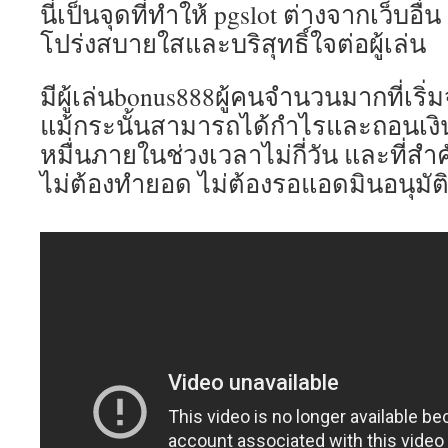
นี่เป็นจุดที่ทำให้ pgslot ต่างจากเว็บอื
โปร่งสบายใสและบริสุทธิ์ใจต่อผู้เล่น
มีผู้เล่นbonus888ผู้คนจำนวนมากที่เริ่
แม้กระนั้นสามารถได้กำไรและถอนเงิน
หมื่นภายในช่วงเวลาไม่กี่วัน และที่สำค
ไม่ต้องทำยอด ไม่ต้องรอแอดมินอนุมัติ