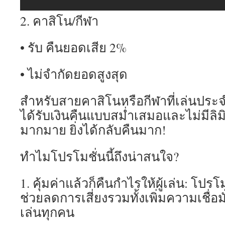
2. คาสิโน/กีฬา
• รับ คืนยอดเสีย 2%
• ไม่จำกัดยอดสูงสุด
สำหรับสายคาสิโนหรือกีฬาที่เล่นประจำ 
ได้รับเงินคืนแบบสม่ำเสมอและไม่มีลิมิต
มากมาย ยิ่งได้กลับคืนมาก!
ทำไมโปรโมชั่นนี้ถึงน่าสนใจ?
1. คุ้มค่าแล้วก็คืนกำไรให้ผู้เล่น: โปรโม
ช่วยลดการเสี่ยงรวมทั้งเพิ่มความเชื่อมั
เล่นทุกคน