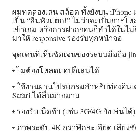
ผมทดลองเล่น สล็อต ทั้งยังบน iPhone
เป็น “ลื่นหัวแตก!” ไม่ว่าจะเป็นการโ
เข้าเกม หรือการฝากถอนก็ทำได้ในไม่
มาให้ responsive รองรับทุกหน้าจอ
จุดเด่นที่เห็นชัดเจนของระบบมือถือ jin
• ไม่ต้องโหลดแอปก็เล่นได้
• ใช้งานผ่านโปรแกรมสำหรับท่องอินเต
Safari ได้ลื่นมากมาย
• รองรับเน็ตช้า (เช่น 3G/4G ยังเล่นได้)
• ภาพระดับ 4K กราฟิกละเอียด เสียงช