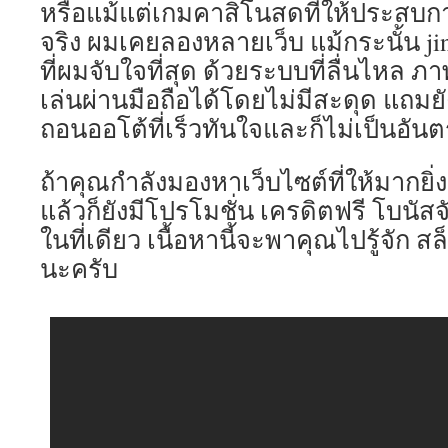
หรือแม้แต่เกมคาสิโนสดที่ให้ประสบกา
จริง ผมเคยลองหลายเว็บ แม้กระนั้น jin
ที่ผมจับใจที่สุด ด้วยระบบที่ลื่นไหล 
เล่นผ่านมือถือได้โดยไม่มีสะดุด แถม
ถอนออโต้ที่เร็วทันใจและก็ไม่เป็นอัน
ถ้าคุณกำลังมองหาเว็บไซต์ที่ให้มากยิ
แล้วก็ยังมีโปรโมชั่น เครดิตฟรี โบนั
ในที่เดียว เนื้อหานี้จะพาคุณไปรู้จัก ส
นะครับ