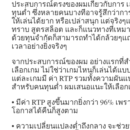
ประสบการณ์ตรงของผมเกี่ยวกับการ เ
ทุนต่ำ ซึ่งหลายคนบางทีอาจรู้สึกว่าก
ให้เล่นได้ยาก หรือเปล่าสนุก แต่จริงๆ
ทราบ สูตรสล็อต และก็แนวทางที่เหม
ด้วยทุนจำกัดก็สามารถทำได้กล้วยๆแถม
เวลาอย่างยิ่งจริงๆ
จากประสบการณ์ของผม อย่างแรกที่สำค
เลือกเกม ไม่ใช่ว่าเกมไหนก็เล่นได้แบ
แต่ละเกมมี ค่า RTP รวมทั้งความผันแ
สำหรับคนทุนต่ำ ผมเสนอแนะให้เลือกเก
• มีค่า RTP สูงขึ้นมากยิ่งกว่า 96% เพรา
โอกาสได้คืนก็สูงตาม
• ความเปลี่ยนแปลงต่ำถึงกลาง จะช่วย