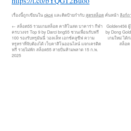
https://t.co/bYQGT2Buoo
เรื่องนี้ถูกเขียนใน
okc4
และติดป้ายกำกับ
สูตรสล็อต
คั่นหน้า
ลิงก์
←
สล็อต55 รวมเกมสล็อต คาสิโนสด บาคาร่า กีฬา
Golden456 ผู
ครบวงจร Top 9 by Darci bng55 ชวนเพื่อนรับฟรี
by Dong Gold
100 รองรับทรูมันนี่ วอลเล็ท เอกซ์คลูซีฟ ความ
เกมใหม่ ได้ก
หรูหราที่จับต้องได้ เว็บคาสิโนออนไลน์ แจกเครดิต
สล็อต 
ฟรี รวยไม่พัก สล็อต55 สายปั่นห้ามพลาด 15 ก.พ.
2025