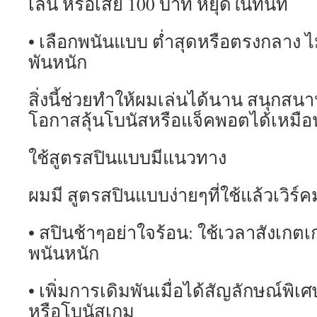
เล่น หรือเสีย 100 บาท หยุดในทันที
• เลือกพนันแบบ ต่ำสุดหรือตรงกลาง ไ
พันหนัก
สิ่งนี้ช่วยทำให้ผมเล่นได้นาน สนุกสน
โอกาสลุ้นโบนัสหรือแจ็คพอตได้เหมื
ใช้สูตรสปินแบบมีแนวทาง
ผมมี สูตรสปินแบบง่ายๆที่ใช้แล้วเวิร์
• สปินช้าๆอย่าใจร้อน: ใช้เวลาสังเกต
พนันหนัก
• เพิ่มการเดิมพันเมื่อได้สัญลักษณ์พิเศ
หรือโบนัสเกม