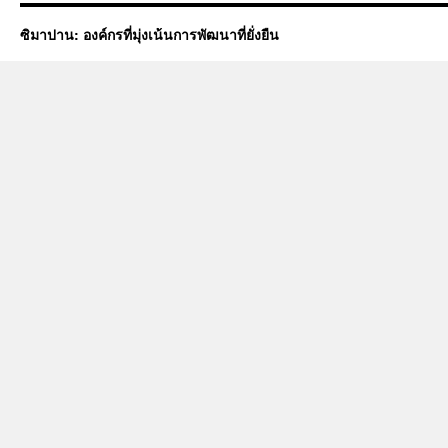
ซิมาปาน: องค์กรที่มุ่งเน้นการพัฒนาที่ยั่งยืน