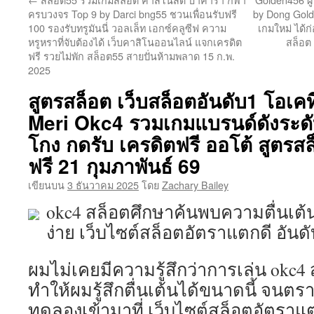
เนื้อหา
ครบวงจร Top 9 by Darci bng55 ชวนเพื่อนรับฟรี
by Dong Gold
100 รองรับทรูมันนี่ วอลเล็ท เอกซ์คลูซีฟ ความ
เกมใหม่ ได้ก
หรูหราที่จับต้องได้ เว็บคาสิโนออนไลน์ แจกเครดิต
สล็อต 
ฟรี รวยไม่พัก สล็อต55 สายปั่นห้ามพลาด 15 ก.พ.
2025
สูตรสล็อต เว็บสล็อตอันดับ1 โอเคท
Meri Okc4 รวมเกมแบรนด์ดังระดับโ
โกง กดรับ เครดิตฟรี ออโต้ สูตรส
ฟรี 21 กุมภาพันธ์ 69
เขียนบน
3 ธันวาคม 2025
โดย
Zachary Bailey
okc4 สล็อตศึกษาค้นพบความตื่นเต
ง่าย เว็บไซต์สล็อตอัตราแตกดี อันดั
ผมไม่เคยมีความรู้สึกว่าการเล่น okc
ทำให้ผมรู้สึกตื่นเต้นได้ขนาดนี้ จนตรา
ทดลองเข้ามาที่ เว็บไซต์สล็อตอัตราแตกด