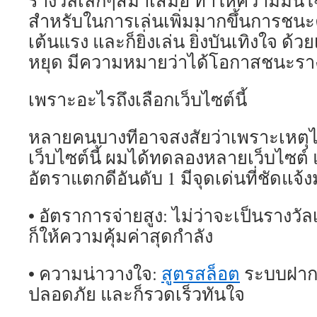
รางวัลเล็กๆสม่ำเสมอ ทำให้ความมั่นใ
สำหรับในการเล่นเพิ่มมากขึ้นการชนะค
เต้นแรง และก็ยิ่งเล่น ยิ่งบันเทิงใจ ด้วยเ
หยุด มีความหมายว่าได้โอกาสชนะรางวั
เพราะอะไรถึงเลือกเว็บไซต์นี้
หลายคนบางทีอาจสงสัยว่าเพราะเหตุไรผ
เว็บไซต์นี้ ผมได้ทดลองหลายเว็บไซต์ แ
อัตราแตกดีอันดับ 1 มีจุดเด่นที่ชัดแจ้
• อัตราการจ่ายสูง: ไม่ว่าจะเป็นรางว
ก็ให้ความคุ้มค่าสุดกำลัง
• ความน่าวางใจ:
สูตรสล็อต
ระบบฝาก-
ปลอดภัย และก็รวดเร็วทันใจ