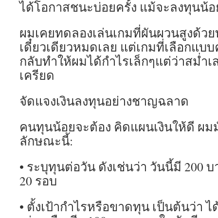
ได้โอกาสชนะบ่อยครั้ง แม้จะลงทุนน้อ
ผมเคยทดลองเล่นเกมที่ผันผวนสูงด้วยท
เดี๋ยวเดียวหมดเลย แต่เกมที่เลือกแ
กลับทำให้ผมได้กำไรเล็กๆแต่ว่าสม่ำ
เครียด
จัดแจงเงินลงทุนอย่างชาญฉลาด
คนทุนน้อยจะต้อง คิดแผนเงินให้ดี 
ลักษณะนี้:
• ระบุทุนต่อวัน ดังเช่นว่า วันนี้มี 20
20 รอบ
• ตั้งเป้ากำไรหรือขาดทุน เป็นต้นว่า 