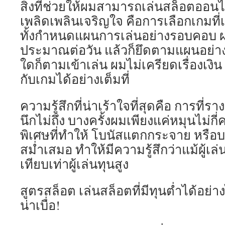
สิ่งที่ช่วยให้ผมสามารถเล่นสล็อตออนไ
เพลิดเพลินเจริญใจ คือการเลือกเกมที
ทั้งกำหนดแผนการเล่นอย่างรอบคอบ 
ประมาณต่อวัน แล้วก็ยึดตามแผนอย่างเ
ใดก็ตามเข้าเล่น ผมไม่เครียดเรื่องเง
กับเกมได้อย่างเต็มที่
ความรู้สึกที่น่าเร้าใจที่สุดคือ การที่ร
นึกไม่ถึง บางครั้งผมเพียงแค่หมุนไม่กี่
พิเศษที่ทำให้ โบนัสแตกกระจาย หรือบา
สม่ำเสมอ ทำให้มีความรู้สึกว่าแม้ผู้เล
เทียบเท่าผู้เล่นทุนสูง
สูตรสล็อต เล่นสล็อตที่มีทุนต่ำได้อย่า
น่าเบื่อ!