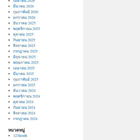
เมษายน 2026
มีนาคม 2026
กุมภาพันธ์ 2026
มกราคม 2026
ธันวาคม 2025
พฤศจิกายน 2025
ตุลาคม 2025
กันยายน 2025
สิงหาคม 2025
กรกฎาคม 2025
มิถุนายน 2025
พฤษภาคม 2025
เมษายน 2025
มีนาคม 2025
กุมภาพันธ์ 2025
มกราคม 2025
ธันวาคม 2024
พฤศจิกายน 2024
ตุลาคม 2024
กันยายน 2024
สิงหาคม 2024
กรกฎาคม 2024
หมวดหมู่
123lionth