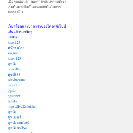
เมื่อคุณอ่อนล้า ต้องรำลึกถึงเหตุผลที่เรา
เริ่มต้นมาเพื่อเป็นแรงผลักดันในการ
ต่อสู้ต่อไป
เว็บสล็อตและบาคาร่าของโครตดีเว็บนี้
เล่นแล้วรวยจัดๆ
918kiss
joker123
หนังชนโรง
sagame
joker 123
ดูหนัง
pussy888
พุซซี่888
sexybaccarat
pg slot
pgslot
pgslot99
fullslot
https://live22slot.fun
ดูหนัง
ดูหนังฟรี
ดูหนังออนไลน์
ดูหนังชนโรง