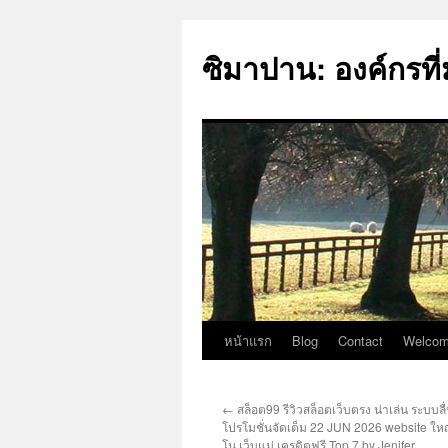
ซิมาปาน: องค์กรที่ม
หน้าแรก
Blog
Contact
Welcome
ข้าม
ไป
←
สล็อต99 รีวิวสล็อตเว็บตรง น่าเล่น ระบบล
ยัง
โปรโมชั่นจัดเต็ม 22 JUN 2026 website ใหญ
โน เว็บแม่ เครดิตฟรี Top 7 by Jenifer