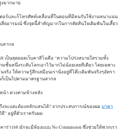
สูงมากมาย
ตอร์และก็โทรศัพท์เคลื่อนที่ในตอนที่มีคนรับใช้งานหนาแน่น
เสียอารมณ์ ซึ่งจุดนี้สำคัญมากในการตัดสินใจเดิมพันในเสี้ยว
ดับสากล
168 เป็นสุดยอดเว็บคาสิโนคือ “ความโปร่งสบายใสรวมทั้ง
กมชั้นหนึ่งระดับโลกเอาไว้มากไม่น้อยเลยทีเดียว โดยเฉพาะ
ิง ให้ความรู้สึกเสมือนเรานั่งอยู่ที่โต๊ะเดิมพันจริงๆอัตรา
แล้วก็เป็นไปตามมาตรฐานสากล
นำหน้า ดวงตามข้างหลัง
ึงจะแตะต้องหลักแสนได้? จากประสบการณ์ของผม
บาคา
ี” อยู่ที่ตัวเราครับผม
 บาคาร่า168 มักจะมีห้องแบบ No Commission ซึ่งช่วยให้พวกเรา