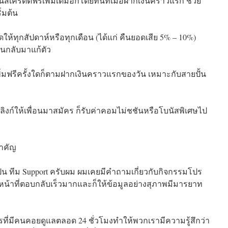
สเครดิตฟรีเพิ่มเติมอีกโดยทันทีเมื่อฝากเงินคราวแรก ช่วย
ิ่มต้น
ดให้ทุกสัปดาห์หรือทุกเดือน (ได้แก่ คืนยอดเสีย 5% – 10%)
ีทุนกลับมาแก้ตัว
ิ่มฟรีครั้งใดก็ตามฝากเงินคราวแรกของวัน เหมาะกับสายปั้น
ลิงก์ให้เพื่อนมาสมัคร ก็รับค่าคอมไม่ชชันหรือโบนัสพิเศษไป
สำคัญ
เป็น ทีม Support ครับผม ผมเคยมีคำถามเกี่ยวกับกิจกรรมโปร
าหน้าที่ตอบกลับเร็วมากและก็ให้ข้อมูลอย่างสุภาพมีมารยาท
ารที่มีคนคอยดูแลตลอด 24 ชั่วโมงทำให้พวกเรามีความรู้สึกว่า