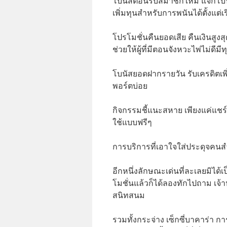
โบนัสต้อนรับสมาชิกใหม่ แจกโบนั
เพิ่มทุนสำหรับการพนันได้ตั้งแต่เร
โปรโมชั่นคืนยอดเสีย คืนเงินสูงสุ
ช่วยให้ผู้ที่มีตอนจังหวะไพ่ไม่ดีม
โบนัสยอดฝากรายวัน รับเครดิตเพ
พอร์ตบ่อย
กิจกรรมชี้แนะสหาย เพียงแค่แชร์
ใช้แบบฟรีๆ
การบริการที่เอาใจใส่ประดุจคน
อีกหนึ่งลักษณะเด่นที่ละเลยมิได้
โมชั่นแล้วก็ได้ลองทักไปถาม เจ้
สนิทสนม
รวมทั้งกระจ่าง เซ็กซี่บาคาร่า ก