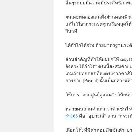
อื่นๆระบบมีความมีประสิทธิภาพ
ผมเคยทดลองเล่นทั้งผ่านคอมพิวเ
แต่ไม่มีอาการกระตุกหรือหลุดให้
วินาที
ได้กำไรได้จริง ด้วยมาตรฐานระ
ส่วนสำคัญที่ทำให้ผมยกให้ sexy
จังหวะได้กำไร” ตรงนี้สะสมค่ายเ
เกมถ่ายทอดสดที่ส่งตรงจากคาสิโนจร
การจ่าย (Payout) นั้นเป็นกลาง
วิธีการ “จากศูนย์สู่แสน” : วินัย
หลายคนถามคำถามว่าทำเช่นไรถ
ร่า168
คือ “อุปกรณ์” ส่วน “กรรมวิธ
เลือกโต๊ะที่มีค่าคอมมิชชั่นต่ำ: