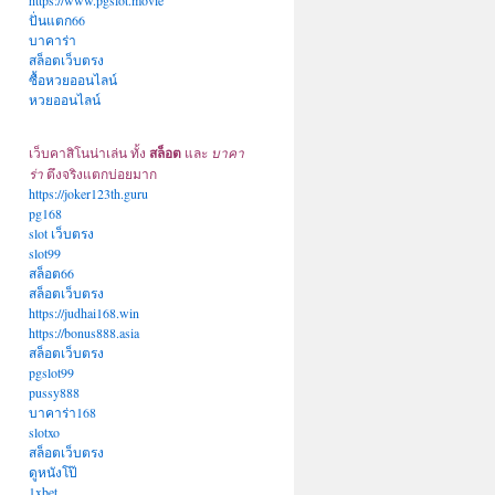
https://www.pgslot.movie
ปั่นแตก66
บาคาร่า
สล็อตเว็บตรง
ซื้อหวยออนไลน์
หวยออนไลน์
เว็บคาสิโนน่าเล่น ทั้ง
สล็อต
และ
บาคา
ร่า
ตึงจริงแตกบ่อยมาก
https://joker123th.guru
pg168
slot เว็บตรง
slot99
สล็อต66
สล็อตเว็บตรง
https://judhai168.win
https://bonus888.asia
สล็อตเว็บตรง
pgslot99
pussy888
บาคาร่า168
slotxo
สล็อตเว็บตรง
ดูหนังโป๊
1xbet