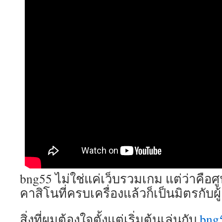
bng55 ไม่ใช่แค่เว็บรวมเกม แต่ว่าคื
คาสิโนที่ครบเครื่องแล้วก็เป็นมิตรกับผ
สิ่งที่ผมต้องใจตั้งแต่เริ่มต้นเล่นกับ
bng