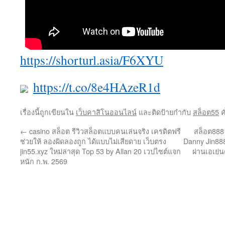
https://shorturl.asia/F6XYU
https://t.co/8e4HAzeR1d
เรื่องนี้ถูกเขียนใน
เว็บคาสิโนออนไลน์
และติดป้ายกำกับ
สล็อต55
ค
←
casino สล็อต รีวิวสล็อตแบบคนเล่นจริง เครดิตฟรี
สล็อต888 
ช่วยให้ ลองผิดลองถูก ได้แบบไม่เสียดาย เว็บตรง
Danny Jin888
jin55.xyz ใหม่ล่าสุด Top 53 by Allan 20 เวปไซต์แจก
ผ่านเอเย่นต
หนัก ก.พ. 2569