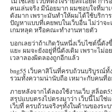
ไม่ใช่เลย เว็บที่ตั้งใจรายละเอียด การอ
คนเล่นจริง มีน้อยมาก ผมชอบใจที่มาเจอ
ดังมาก เพราะมันทำให้ผมได้ใช้บริการท
ปัญหาแบบที่เคยพบในเว็บอื่น ไม่ว่าจะเร
เกมหลุด หรือคณะทำงานหายตัว
บอกเลยว่าถ้าเกิดวันหนึ่งเว็บไซต์นี้ดั
แยะ ผมจะยังอยู่ที่นี่ดังเดิม เพราะไม่
เวลาลองผิดลองถูกอีกแล้ว
bng55 เว็บคาสิโนที่ครบถ้วนบริบูรณ์ท
รวมทั้งความน่านับถือ เหมาะกับคนที่
ภายหลังจากได้ลองใช้งานเว็บ สล็อต55
สรุปแบบตรงไปตรงมาว่า เว็บนี้ไม่ใช่แค่
เว็บที่ ครบถ้วนจริงๆทั้งในด้านของระ