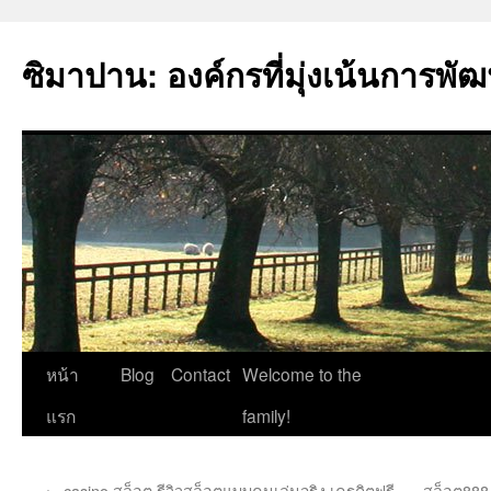
ซิมาปาน: องค์กรที่มุ่งเน้นการพัฒน
ข้าม
หน้า
Blog
Contact
Welcome to the
ไป
แรก
family!
ยัง
←
casino สล็อต รีวิวสล็อตแบบคนเล่นจริง เครดิตฟรี
สล็อต888 