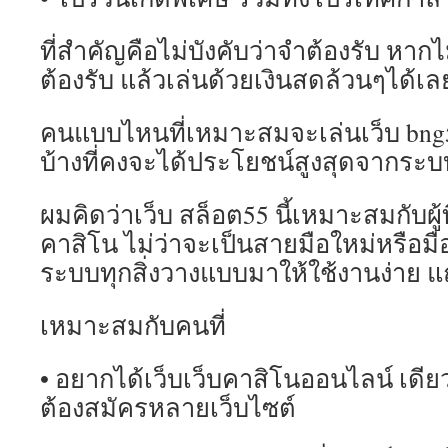
ที่สำคัญคือไม่บังคับว่าจำต้องรับ หากไ
ต้องรับ แล้วเล่นด้วยเงินสดล้วนๆได้เล
คนแบบไหนที่เหมาะสมจะเล่นเว็บ bng55 
บ้างที่คงจะได้ประโยชน์สูงสุดจากระบ
ผมคิดว่าเว็บ สล็อต55 นี้เหมาะสมกับผู้ท
คาสิโน ไม่ว่าจะเป็นสายมือใหม่หรือมื
ระบบทุกสิ่งวางแบบมาให้ใช้งานง่าย แ
เหมาะสมกับคนที่
• อยากได้เว็บเว็บคาสิโนออนไลน์ เดียว
ต้องสมัครหลายเว็บไซต์