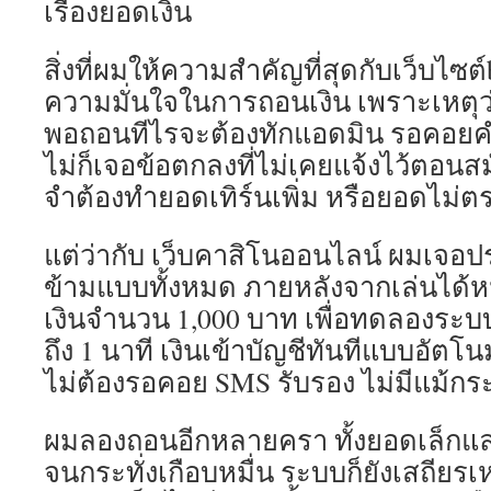
เรื่องยอดเงิน
สิ่งที่ผมให้ความสำคัญที่สุดกับเว็บไซต
ความมั่นใจในการถอนเงิน เพราะเหตุว่
พอถอนทีไรจะต้องทักแอดมิน รอคอยคำ
ไม่ก็เจอข้อตกลงที่ไม่เคยแจ้งไว้ตอนส
จำต้องทำยอดเทิร์นเพิ่ม หรือยอดไม่ต
แต่ว่ากับ เว็บคาสิโนออนไลน์ ผมเจอป
ข้ามแบบทั้งหมด ภายหลังจากเล่นได
เงินจำนวน 1,000 บาท เพื่อทดลองระบ
ถึง 1 นาที เงินเข้าบัญชีทันทีแบบอัตโน
ไม่ต้องรอคอย SMS รับรอง ไม่มีแม้กระท
ผมลองถอนอีกหลายครา ทั้งยอดเล็กแ
จนกระทั่งเกือบหมื่น ระบบก็ยังเสถียรเ