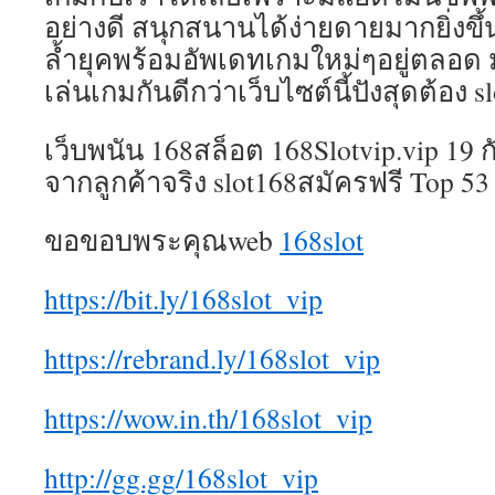
อย่างดี สนุกสนานได้ง่ายดายมากยิ่งขึ้
ล้ำยุคพร้อมอัพเดทเกมใหม่ๆอยู่ตลอด 
เล่นเกมกันดีกว่าเว็บไซต์นี้ปังสุดต้อง s
เว็บพนัน 168สล็อต 168Slotvip.vip 19 กั
จากลูกค้าจริง slot168สมัครฟรี Top 53
ขอขอบพระคุณweb
168slot
https://bit.ly/168slot_vip
https://rebrand.ly/168slot_vip
https://wow.in.th/168slot_vip
http://gg.gg/168slot_vip