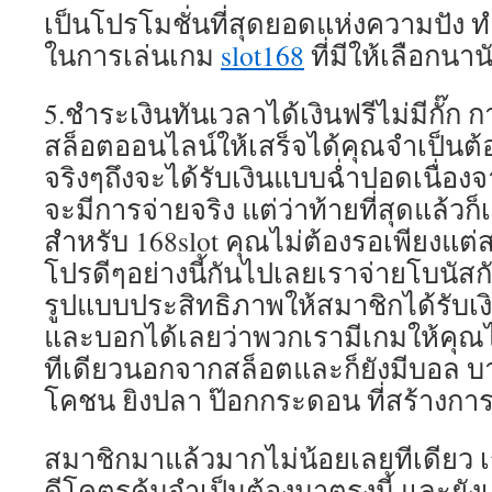
เป็นโปรโมชั่นที่สุดยอดแห่งความปัง 
ในการเล่นเกม
slot168
ที่มีให้เลือกน
5.ชำระเงินทันเวลาได้เงินฟรีไม่มีกั๊ก 
สล็อตออนไลน์ให้เสร็จได้คุณจำเป็นต้อง
จริงๆถึงจะได้รับเงินแบบฉ่ำปอดเนื่อง
จะมีการจ่ายจริง แต่ว่าท้ายที่สุดแล้ว
สำหรับ 168slot คุณไม่ต้องรอเพียงแต่
โปรดีๆอย่างนี้กันไปเลยเราจ่ายโบนัสกัน
รูปแบบประสิทธิภาพให้สมาชิกได้รับเง
และบอกได้เลยว่าพวกเรามีเกมให้คุณไ
ทีเดียวนอกจากสล็อตและก็ยังมีบอล บ
โคชน ยิงปลา ป๊อกกระดอน ที่สร้างการ
สมาชิกมาแล้วมากไม่น้อยเลยทีเดียว
ดีโคตรคุ้มจำเป็นต้องมาตรงนี้ และยังเ