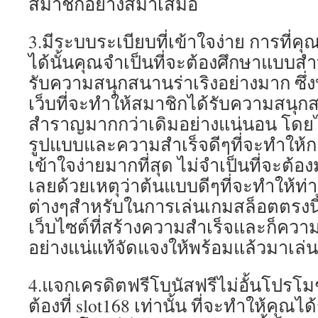
สมาชิกอย่างสม่ำเสมอ
3.มีระบบระเบียบที่เข้าใจง่าย การที่คุ
ได้นั้นคุณจำเป็นที่จะต้องศึกษาแบบสำ
รับความสนุกสนานร่าเริงอย่างมาก ซึ่งบอ
เว็บที่จะทำให้สมาชิกได้รับความสนุก
สำราญมากกว่าเดิมอย่างแน่นอน โดยไม
รูปแบบและความสำเร็จดีๆที่จะทำให้ก
เข้าใจง่ายมากที่สุด ไม่จำเป็นที่จะต้
เลยด้วยเหตุว่าต้นแบบดีๆที่จะทำให้ท่า
ต่างๆสำหรับในการเล่นเกมสล็อตตรงนี้
เว็บไซต์ที่สร้างความสำเร็จและก็ควา
อย่างแน่แท้จัดแจงให้พร้อมแล้วมาเล่น
4.แจกเครดิตฟรีโบนัสฟรีไม่อั้นโปรโมชั
ต้องที่ slot168 เท่านั้น ที่จะทำให้คุณ