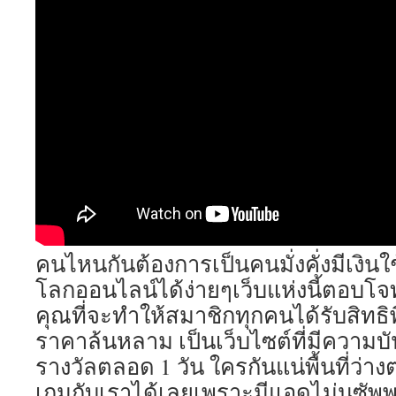
คนไหนกันต้องการเป็นคนมั่งคั่งมีเงิน
โลกออนไลน์ได้ง่ายๆเว็บแห่งนี้ตอบโจท
คุณที่จะทำให้สมาชิกทุกคนได้รับสิทธ
ราคาล้นหลาม เป็นเว็บไซต์ที่มีความบันเ
รางวัลตลอด 1 วัน ใครกันแน่พื้นที่ว่า
เกมกับเราได้เลยเพราะมีแอดไม่นซัพ