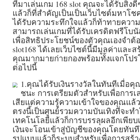
ที่มาเล่นเกม 168 slot คุณจะได้รับสิ
แล้วก็ที่สำคัญเป็นเป็นเว็บไซต์มหาโ
ได้รับความระทึกใจแล้วก็ท้าทายความ
สามารถเล่นเกมที่ได้รับเครดิตฟรีโบนัส
เพื่อสิทธิประโยชน์ของตัวคุณเองจำต้
slot168 ได้เลยเว็บไซต์นี้มีมูลค่าและ
คุณมากมายก่ายกองพร้อมทั้งแจกโปรโมช
ต่อไปนี้
1.คุณได้รับเงินรางวัลในทันทีเมื่อคุ
ชนะ การเตรียมตัวสำหรับเพื่อการเล่น
เสียแต่ความรู้ความเข้าใจของคุณแล้
ตรงนี้เป็นศูนย์รวมความบันเทิงที่จะทำ
เทคโนโลยีแล้วก็การบรรลุผลอีกเพียบเ
เงินจะโอนเข้าสู่บัญชีของคุณโดยทันที
รูปแบบแล้วก็ระบบสำหรับเพื่อการสร้า