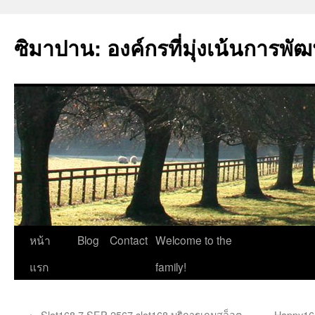
ซิมาปาน: องค์กรที่มุ่งเน้นการพัฒน
ข้าม
หน้า
Blog
Contact
Welcome to the
ไป
แรก
family!
ยัง
←
Slot168 7 SEP 2567 slot168 บริการเกมสล็อต
Happy168