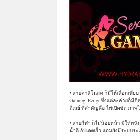
• สายคาสิโนสด ก็มีให้เลือกเพียบ 
Gaming, Ezugi ซึ่งแต่ละค่ายก็
ดีเลย์ ที่สำคัญคือ ไพ่เปิดชัด ภาพ
• สายกีฬา ก็ไม่น้อยหน้า มีให้พ
น้ำดี อัปเดตเร็ว แถมยังมีระบบระเ