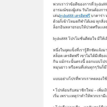
พวกเราว่าข้อดีของการที่ hydra8
อารมณ์ของผู้เล่น วันไหนต้องการ
เล่น
hydra888 เครดิตฟรี
บาคาร่า ห
ด้วยก็เข้าโหมดกีฬาได้เลย ทุกสิ่
ล็อกอินหลายรอบให้ปวดศรีษะเล
hydra888 โปรโมชั่นดีต่อใจ มีให้
หนึ่งในจุดแข็งที่เรารู้สึกชัดแจ้ง
สล็อต เครดิตฟรี เขาไม่ได้มีเพี
กิน แม้กระนั้นตรงนี้ ออกแบบโปร
หมุนยาว หรือคนที่เล่นทุกๆวันก็
แบบอย่างโปรที่พวกเราทดลองใช้จร
• โปรต้อนรับสมาชิกใหม่ – เพิ่มเ
เริ่ม เพราะเหตุว่าทำให้พวกเราม