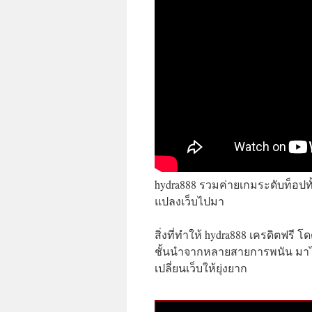
hydra888 รวมค่ายเกมระดับท็อปทั้
แปลงเว็บไปมา
สิ่งที่ทำให้ hydra888 เครดิตฟรี 
ชั้นนำจากหลายสายการพนัน มาไว้
เปลี่ยนเว็บให้ยุ่งยาก