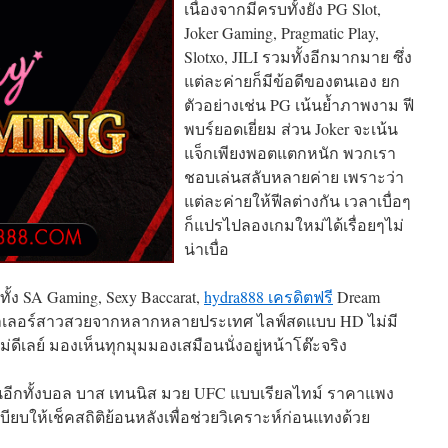
เนื่องจากมีครบทั้งยัง PG Slot,
Joker Gaming, Pragmatic Play,
Slotxo, JILI รวมทั้งอีกมากมาย ซึ่ง
แต่ละค่ายก็มีข้อดีของตนเอง ยก
ตัวอย่างเช่น PG เน้นย้ำภาพงาม ฟี
พบร์ยอดเยี่ยม ส่วน Joker จะเน้น
แจ็กเพียงพอตแตกหนัก พวกเรา
ชอบเล่นสลับหลายค่าย เพราะว่า
แต่ละค่ายให้ฟีลต่างกัน เวลาเบื่อๆ
ก็แปรไปลองเกมใหม่ได้เรื่อยๆไม่
น่าเบื่อ
ทั้ง SA Gaming, Sexy Baccarat,
hydra888 เครดิตฟรี
Dream
มีดีลเลอร์สาวสวยจากหลากหลายประเทศ ไลฟ์สดแบบ HD ไม่มี
ไม่ดีเลย์ มองเห็นทุกมุมมองเสมือนนั่งอยู่หน้าโต๊ะจริง
นันอีกทั้งบอล บาส เทนนิส มวย UFC แบบเรียลไทม์ ราคาแพง
บียบให้เช็คสถิติย้อนหลังเพื่อช่วยวิเคราะห์ก่อนแทงด้วย