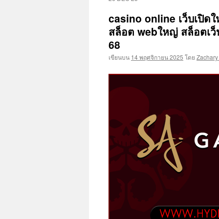
เนื้อหา
casino online เว็บเปิด
สล็อต webใหญ่ สล็อตเว็
68
เขียนบน
14 พฤศจิกายน 2025
โดย
Zachary