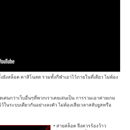
งยังสล็อต คาสิโนสด รวมทั้งกีฬาเอาไว้ภายในที่เดียว ไม่ต้อง
โดดเด่นกว่าเว็บอื่นๆที่พวกเราเคยเล่นเป็น การรวมเอาค่ายเกม
ในระบบเดียวกันอย่างลงตัว ไม่ต้องเสียเวลาสลับยูสหรือ
• สายสล็อต จึงควรร้องว้าว