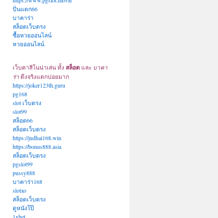
https://www.pgslot.movie
ปั่นแตก66
บาคาร่า
สล็อตเว็บตรง
ซื้อหวยออนไลน์
หวยออนไลน์
เว็บคาสิโนน่าเล่น ทั้ง
สล็อต
และ
บาคา
ร่า
ตึงจริงแตกบ่อยมาก
https://joker123th.guru
pg168
slot เว็บตรง
slot99
สล็อต66
สล็อตเว็บตรง
https://judhai168.win
https://bonus888.asia
สล็อตเว็บตรง
pgslot99
pussy888
บาคาร่า168
slotxo
สล็อตเว็บตรง
ดูหนังโป๊
1xbet