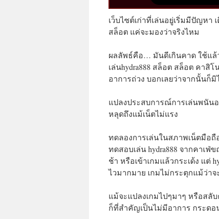
เว็บไซต์เก่าที่เล่นอยู่เริ่มมีปัญ
สล็อต แค่จะมองว่าจริงไหม
ผลลัพธ์คือ… มันดีเกินคาด ใช้แล้
เล่นhydra888 สล็อต สล็อต คาสิโน
อาการถ่วง บอกเลยว่าจากนั้นก็มิไ
แปลงประสบการณ์การเล่นพนันออนไ
หลุดถึงแม้เน็ตไม่แรง
ทดลองการเล่นในสภาพเน็ตมือถือ 4
ทดสอบเล่น hydra888 จากคาเฟ่ขณะ
ช้า หรือเข้าเกมแล้วกระเด้ง แต่ h
ไวมากมาย เกมไม่กระตุกแม้ว่าจะ
แม้จะแปลงเกมไปๆมาๆ หรือสลับค่
ก็ที่สำคัญเป็นไม่มีอาการ กระดอ