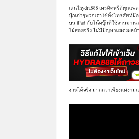
เล่นไhydra888 เครดิตฟรีด้ทุกแพลต
บุ๊กเก่าๆพวกเราใช้ทั้งโทรศัพท์มื
บน iPad กับโน้ตบุ๊กที่ใช้งานมาหลา
ไม้สอยจริง ไม่มีปัญหาแสดงผลบ้
งานได้จริง มากกว่าเพียงแค่งามแต