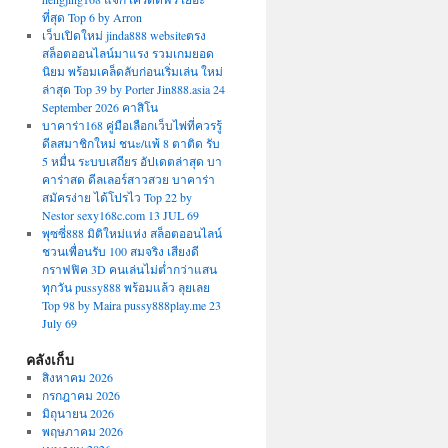
ที่สุด Top 6 by Arron
เว็บเปิดใหม่ jinda888 websiteตรง
สล็อตออนไลน์มาแรง รวมเกมยอด
นิยม พร้อมเคล็ดลับก่อนเริ่มเล่น ใหม่
ล่าสุด Top 39 by Porter Jin888.asia 24
September 2026 คาสิโน
บาคาร่า168 คู่มือเลือกเว็บไพ่ที่ควรรู้
ดีลสมาชิกใหม่ ชนะ/แพ้ 8 ตาติด รับ
5 หมื่น ระบบเสถียร อัปเดตล่าสุด บา
คาร่าสด ดีลเลอร์สาวสวย บาคาร่า
สมัครง่าย ได้โปรไว Top 22 by
Nestor sexy168c.com 13 JUL 69
พุซซี่888 มิติใหม่แห่ง สล็อตออนไลน์
ชวนเพื่อนรับ 100 สมจริง เสียงดี
กราฟฟิค 3D คนเล่นไม่ต่ำกว่าแสน
ทุกวัน pussy888 พร้อมแล้ว ลุยเลย
Top 98 by Maira pussy888play.me 23
July 69
คลังเก็บ
สิงหาคม 2026
กรกฎาคม 2026
มิถุนายน 2026
พฤษภาคม 2026