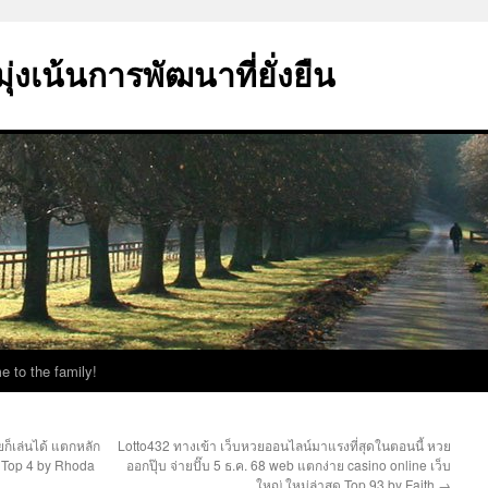
ุ่งเน้นการพัฒนาที่ยั่งยืน
 to the family!
ก็เล่นได้ แตกหลัก
Lotto432 ทางเข้า เว็บหวยออนไลน์มาแรงที่สุดในตอนนี้ หวย
น Top 4 by Rhoda
ออกปุ๊บ จ่ายปั๊บ 5 ธ.ค. 68 web แตกง่าย casino online เว็บ
ใหญ่ ใหม่ล่าสุด Top 93 by Faith
→