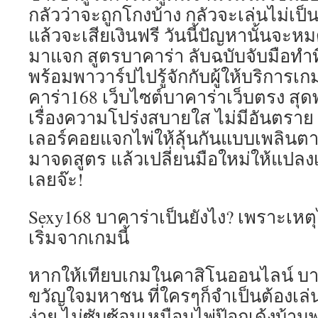
กลัวว่าจะถูกโกงบ้าง กลัวจะเล่นไม่เป็น
แล้วจะเสียเงินฟรี วันนี้ปัญหานั้นจะ
มาแจก สูตรบาคาร่า ลับฉบับจับมือทำที่
พร้อมพาวาร์ปไปรู้จักกับผู้ให้บริการเก
คาร่า168 เว็บไซต์บาคาร่าเว็บตรง สุดพร
เรื่องความโปร่งสบายใส ไม่มีอันตราย
เลอร์คอยแจกไพ่ให้ลุ้นกันแบบเพลินต
มาจดสูตร แล้วเปลี่ยนมือใหม่ให้แปลง
เลยจ๊ะ!
Sexy168 บาคาร่าเป็นยังไง? เพราะเหต
เริ่มจากเกมนี้
หากให้เทียบเกมในคาสิโนออนไลน์ บาค
ขวัญใจมหาชน ที่ใครๆก็จำเป็นต้องเล่
ง่าย ไม่ซับซ้อนเหมือนไพ่ป๊อกเด้งบ้านพ