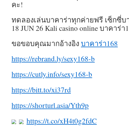
คะ!
ทดลองเล่นบาคาร่าทุกค่ายฟรี เซ็กซี่บ
18 JUN 26 Kali casino online บาคาร่า
ขอขอบคุณมากอ้างอิง
บาคาร่า168
https://rebrand.ly/sexy168-b
https://cutly.info/sexy168-b
https://bitt.to/xi37rd
https://shorturl.asia/Yth9p
https://t.co/xH4t0g2fdC