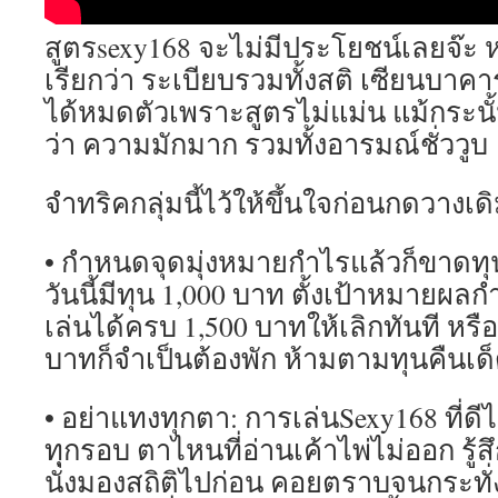
สูตรsexy168 จะไม่มีประโยชน์เลยจ๊ะ ห
เรียกว่า ระเบียบรวมทั้งสติ เซียนบา
ได้หมดตัวเพราะสูตรไม่แม่น แม้กระน
ว่า ความมักมาก รวมทั้งอารมณ์ชั่ววูบ
จำทริคกลุ่มนี้ไว้ให้ขึ้นใจก่อนกดวางเด
• กำหนดจุดมุ่งหมายกำไรแล้วก็ขาดทุน
วันนี้มีทุน 1,000 บาท ตั้งเป้าหมายผลกำ
เล่นได้ครบ 1,500 บาทให้เลิกทันที หรื
บาทก็จำเป็นต้องพัก ห้ามตามทุนคืนเ
• อย่าแทงทุกตา: การเล่นSexy168 ที่ดี
ทุกรอบ ตาไหนที่อ่านเค้าไพ่ไม่ออก รู้สึ
นั่งมองสถิติไปก่อน คอยตราบจนกระทั่ง