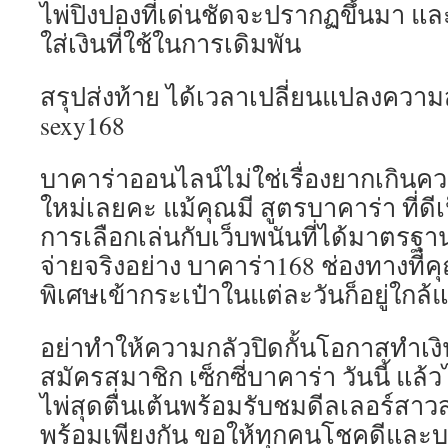
ไพ่ปิงปองที่เด่นชัดจะปรากฏขึ้นมา และ
ใส่เงินที่ใช้ในการเดิมพัน
สรุปส่งท้าย ได้เวลาเปลี่ยนแปลงความส
sexy168
บาคาร่าออนไลน์ไม่ใช่เรื่องยากเกิน
ใหม่เลยคะ แม้คุณมี สูตรบาคาร่า ที่ดี
การเลือกเล่นกับเว็บพนันที่ได้มาตรฐาน
จ่ายจริงอย่าง บาคาร่า168 ช่องทางที่
พิเศษเข้ากระเป๋าในแต่ละวันก็อยู่ใกล้แ
อย่าทำให้ความกลัวปิดกั้นโอกาสทำเง
สมัครสมาชิก เซ็กซี่บาคาร่า วันนี้ แล้
ไพ่สุดตื่นเต้นพร้อมรับชมดีลเลอร์ส
พร้อมเพียงกัน ขอให้ทุกคนโชคดีและบ