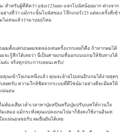
เป็น: สำหรับผู้ที่คิดว่า joker123auto แจกโบนัสน้อยมาก ต่างจาก
่างที่ว่า แม้กระนั้นโบนัสของ โจ๊กเกอร์123 แต่ละครั้งที่เข้า
มไม่สนแล้วว่ามาบ่อยไหม
กับผมตั้งแต่ก่อนผมทดลองเล่นครั้งแรกเลยก็คือ ถ้าหากผมได้
ผมจะรู้สึกได้เลยว่า นี่เป็นค่ายเกมที่ออกแบบเกมให้จับทางได้
ั้นล่ะ จริงทุกประการเลยนะครับ!
ื่อคุณเข้าใจเกมหนึ่งแล้ว คุณจะย้ายไปเล่นอีกเกมได้ง่ายสุดๆ
ม่เลยครับ ความใกล้ชิดจากระบบที่ดีไซน์มาอย่างดีจะมีผลให้
้แน่นอน
 ไม่ต้องเสียเวล่ำเวลาหาปุ่มสปินหรือปุ่มปรับเบทให้กวนใจ
งเดิมเสมอ แม้กระทั่งคุณแปลงเกมไปมาก็ยังคงใช้งานอินเท
ือแน่นอนขอรับ ผมยืนยันได้เลย