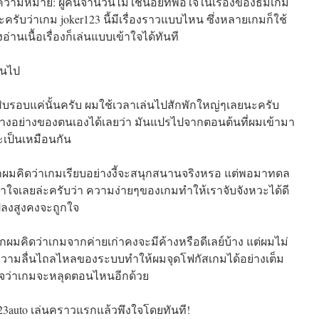
ตีความหมาย: ผู้คนจำนวนไม่ใช้น้อยที่พอใจในเรื่องของธีมเกม
บว่าเกม joker123 นี้มีเรื่องราวแบบไหน ซึ่งหลายเกมก็ใช้
อ่านเนื้อเรื่องก็เล่นแบบเข้าใจได้ทันที
่ยนไป
ยี่สิบรอบแค่นั้นครับ ผมใช้เวลาเล่นไปสักพักใหญ่ๆเลยนะครับ
รบางอย่างของตนเองได้เลยว่า มันแปรไปจากตอนต้นที่ผมเข้ามา
เป็นเหมือนกัน
รกผมคิดว่าเกมเรียบอย่างงี้จะสนุกสนานจริงหรอ แต่พอมาทดล
ข้าใจเลยล่ะครับว่า ความง่ายๆของเกมทำให้เราจับจังหวะได้ดี
นแปลงสูงคงจะถูกใจ
มคิดว่าเกมจากค่ายเก่าคงจะมีค้างหรือดีเลย์บ้าง แต่ผมไม่
วามลื่นไถลไหลของระบบทำให้ผมจุดโฟกัสเกมได้อย่างเต็ม
้มใจว่าเกมจะหลุดตอนไหนอีกด้วย
23auto เล่นคราวแรกแล้วพึงใจโดยทันที!