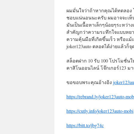
ผมมั่นใจว่าถ้าหากคุณได้ทดลอง 
ชอบแน่นอนนะครับ ผมอาจจะเห็นถ
มันเป็นเนื้อหาเล็กๆน้อยๆระหว่างเ
สำคัญกว่าความระทึกใจแบบหยาบม
ความคุ้นมือที่เกิดขึ้นเร็ว หรือ
joker123auto ตลอดได้ง่ายแล้วก็
สล็อตฝาก 10 รับ 100 โปรโมชั่นให
คาสิโนออนไลน์ โจ๊กเกอร์123 มาแ
ขอขอบพระคุณอ้างอิง
joker123au
https://rebrand.ly/joker123auto-mob
https://cutly.info/joker123auto-mobi
https://bitt.to/jbg74c