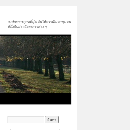
องค์กรการกุศลที่มุ่งเน้นให้การพัฒนาชุมชน
ที่ยั่งยืนผ่านโครงการต่าง ๆ