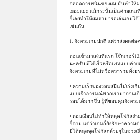
ตลอดการพนันของผม มันทำให้ผม
เยอะแยะ แม้กระนั้นเป็นค่ายเกมที
ก็เลยทำให้ผมสามารถเล่นเกมได้โ
เช่นกัน
1. จังหวะเกมปกติ แต่ว่าส่งผลต่อ
ตอนเข้ามาเล่นทีแรก โจ๊กเกอร์12
นะครับ มิได้เร็วหรือแรงแบบค่า
จังหวะเกมที่ไม่หวือหวารวมทั้งธ
• ความเร็วของรอบสปินไม่เร่งเกิ
แบบเร้าอารมณ์พวกเรามากจนเกิ
รอบได้มากขึ้น ผู้ที่ชอบคุมจังหว
• ตอนเงียบไม่ทำให้หลุดโฟกัสง่า
ก็ตาม แต่ว่าเกมก็ยังรักษาความต
มิได้หลุดจุดโฟกัสกล้วยๆในช่วงเงี