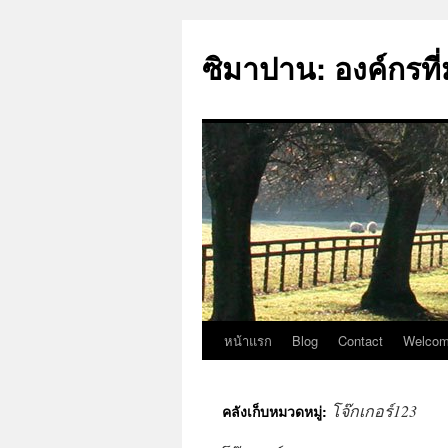
ซิมาปาน: องค์กรที่ม
หน้าแรก
Blog
Contact
Welcome
ข้าม
ไป
โจ๊กเกอร์123
คลังเก็บหมวดหมู่:
ยัง