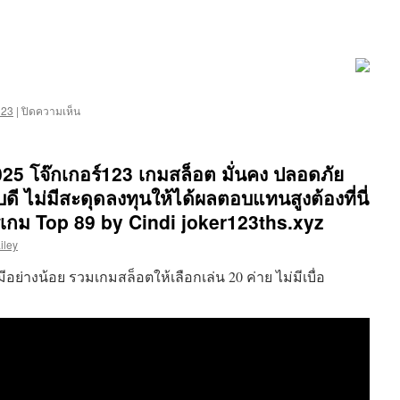
บน
123
|
ปิดความเห็น
โจ๊ก
เกอร์123
สล็อต
5 โจ๊กเกอร์123 เกมสล็อต มั่นคง ปลอดภัย
เว็บ
แตก
ไม่มีสะดุดลงทุนให้ได้ผลตอบแทนสูงต้องที่นี่
หนัก
รเกม Top 89 by Cindi joker123ths.xyz
คน
เล่น
iley
รีวิว
เพียบ
ีอย่างน้อย รวมเกมสล็อตให้เลือกเล่น 20 ค่าย ไม่มีเบื่อ
14
March
2026
website
แจก
หนัก
joker123auto.mobi
คา