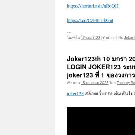
https://shorturl.asia/nRoQH
https://t.co/CzF8LnkGnt
…
โพสท์ใน
โจ๊กเกอร์123
|
ติดป้ายกำกับ
Joker
Joker123th 10 มกรา 202
LOGIN JOKER123 ระบบดี 
joker123 ที่ 1 ของวงกา
เขียนบน
15 มกราคม 2025
โดย
Zachary Ba
joker123
สล็อตเว็บตรง เดิมพันไม่ม