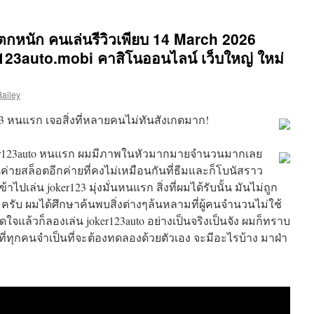
แตกหนัก คนเล่นรีวิวเพียบ 14 March 2026
123auto.mobi คาสิโนออนไลน์ เว็บใหญ่ ใหม่
Bailey
3 หนแรก เจอสิ่งที่หลายคนไม่ทันสังเกตมาก!
oker123auto หนแรก ผมมีภาพในหัวมากมายจำนวนมากเลย
นค่ายสล็อตอีกค่ายที่คงไม่เหมือนกันที่ธีมและก็โบนัสราว
ไปเล่น joker123 มุ่งมั่นหนแรก สิ่งที่ผมได้รับนั้น มันไม่ถูก
บ ผมได้ศึกษาค้นพบสิ่งต่างๆล้นหลามที่ผู้คนจำนวนไม่ใช้
ดใจแล้วก็ลองเล่น joker123auto อย่างเป็นจริงเป็นจัง ผมก็ทราบ
มที่ทุกคนจำเป็นที่จะต้องทดลองด้วยตัวเอง จะมีอะไรบ้าง มาฝ่า