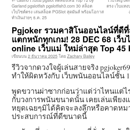
เนื้อหา
Garland pgslotfish pgslotfish3.com 30 สล็อต
ตรง เว็บแทง
เว็บไซต์ตรง เล่นสล็อต PGSlot สุดมันส์ พร้อมโอกาส
ทำเงินง่ายๆ ธ.ค. 25
Pgjoker รวมคาสิโนออนไลน์ที่ดีที
แตกหนักทุกเกม! 28 DEC 68 เว็บไ
online เว็บแม่ ใหม่ล่าสุด Top 45
เขียนบน
2 ธันวาคม 2025
โดย
Zachary Bailey
รีวิวจากดวงใจผู้เล่นสายจริง pgjoker69
ทำให้ผิดหวังกับ เว็บพนันออนไลน์ชั้น 1
พูดขวานผ่าซากก่อนว่าแต่ว่าไหนแต่ไร
กับวงการพนันขนาดนั้น เคยเล่นเพียงแค
หยุดเฉยๆมิได้คิดจะลงลึกหรือคาดหมา
ประสบการณ์ที่ดีขนาดนี้