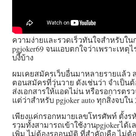
ความง่ายและรวดเร็วทันใจสำหรับใน
pgjoker69 จนแอบตกใจว่าเพราะเหตุไร
บงี้บ้าง
ผมเคยสมัครเว็บอื่นมาหลายรายแล้ว ส
ตอนสมัครที่วุ่นวาย ดังเช่นว่า จำเป็
ส่งเอกสารให้แอดไม่น หรือรอการตรว
แต่ว่าสำหรับ pgjoker auto ทุกสิ่งจบใน 
เพียงแค่กรอกหมายเลขโทรศัพท์ ตั้งรห
รวมทั้งสามารถเข้าใช้งานpgjokerได้เ
เพิ่ม ไม่ต้องรออนุมัติ ที่สำคัญคือ ไม่ต