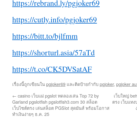
https://rebrand.ly/pgjoker69
https://cutly.info/pgjoker69
https://bitt.to/bjlfmm
https://shorturl.asia/57aTd
https://t.co/CK5DVSatAF
เรื่องนี้ถูกเขียนใน
pgjoker69
และติดป้ายกำกับ
pgjoker
,
pgjoker au
←
casino เว็บแม่ pgslot ทดลองเล่น Top 72 by
เว็บใหญ่ be
Garland pgslotfish pgslotfish3.com 30 สล็อต
ตรง เว็บแทง
เว็บไซต์ตรง เล่นสล็อต PGSlot สุดมันส์ พร้อมโอกาส
ทำเงินง่ายๆ ธ.ค. 25