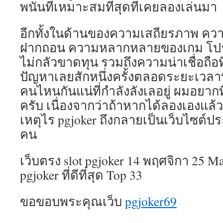
พนันที่เหมาะสมที่สุดที่เคยลองเล่นมา
อีกทั้งในด้านของความเสถียรภาพ ควา
ฝากถอน ความหลากหลายของเกม โปรโ
ไม่กลัวขาดทุน รวมถึงความน่าเชื่อถื
ปัญหาเลยสักหนึ่งครั้งตลอดระยะเวลาที
คนไหนกันแน่ที่กำลังลังเลอยู่ ผมอยากท
ครับ เนื่องจากว่าถ้าหากได้ลองเองแล้
เหตุไร pgjoker ถึงกลายเป็นเว็บไซต
คน
เว็บตรง slot pgjoker 14 พฤศจิกา 25 Ma
pgjoker ที่ดีที่สุด Top 33
ขอขอบพระคุณเว็บ
pgjoker69