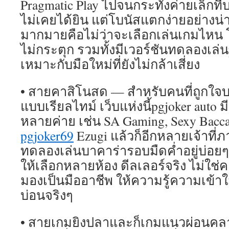
Pragmatic Play ไปจนกระทั่งค่ายเล็กที
ไม่เคยได้ยิน แต่โบนัสแตกง่ายอย่างน่า
มากมายคือไม่ว่าจะเลือกเล่นเกมไหน 
ไม่กระตุก รวมทั้งมีเวอร์ชันทดลองเล่น
เหมาะกับมือใหม่ที่ยังไม่กล้าเสี่ยง
• สายคาสิโนสด — สำหรับคนที่ถูกใจ
แบบเรียลไทม์ เว็บแห่งนี้pgjoker aut
หลายค่าย เช่น SA Gaming, Sexy Bacca
pgjoker69
Ezugi แล้วก็อีกหลายเจ้าที่ภ
ทดลองเล่นบาคาร่ารอบมืดค่ำอยู่บ่อยๆแ
ให้เลือกหลายห้อง ดีลเลอร์จริง ไม่ใช
มองเป็นมืออาชีพ ให้ความรู้ความเข้าใจส
บ่อนจริงๆ
• สายเกมยิงปลาและก็เกมแนวผ่อนคลาย