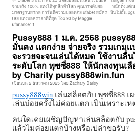
เนื้อหา
จ่ายจริง 100% แทงได้ทุกลีกทั่วโลก คุณภาพคับจอ
หนักตั้งแต
มาตรฐานสากล การันตีความปลอดภัย ufabet สมัคร
ปินไม่อั้น pg
เลย แทงบอลราคาดีที่สุด Top 93 by Maggie
ufanance11
Pussy888 1 ม.ค. 2568 pussy88
มั่นคง แตกง่าย จ่ายจริง รวมเกมแ
จะรวยจะจนเล่นได้หมด ใช้งานลื่
ระดับโลก พุซซี่888 ให้นักลงทุนเ
by Charity pussy888win.fun
เขียนบน
2 ธันวาคม 2025
โดย
Zachary Bailey
pussy888win
เล่นสล็อตกับ พุซซี่888 เ
เล่นบ่อยครั้งไม่ค่อยแตก เป็นเพราะเห
คนใดเคยเผชิญปัญหาเล่นสล็อตกับ pu
แล้วไม่ค่อยแตกบ้างหรือเปล่าขอรับ?