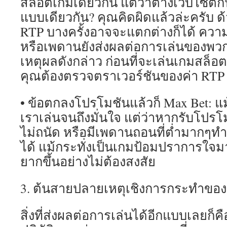
สล็อตเกมเดียวกัน แต่ว่าต่างเว็บไซต์ก
แบบเดียวกัน? คุณคิดผิดแล้วล่ะครับ ด้
RTP บางครั้งอาจจะแตกต่างก็ได้ คว
หรือเพดานยังส่งผลต่อการเล่นของพวก
เหตุผลดังกล่าว ก่อนที่จะเล่นเกมสล็
คุณต้องตรวจตราเวอร์ชันของค่า RTP
• ข้อตกลงโปรโมชันแล้วก็ Max Bet: แม
เราเล่นจนถึงมั่นใจ แต่ว่าหากรับโปรโม
ไม่ถนัด หรือมีเพดานถอนที่ต่ำมากๆทำ
ได้ แม้กระทั่งเป็นเกมป้อมปราการใจ
ยากขึ้นอย่างไม่ต้องสงสัย
3. ต้นสายปลายเหตุเชิงการกระทำของผ
สิ่งที่ส่งผลต่อการเล่นได้อีกแบบเลยก็