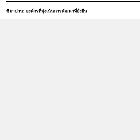
ซิมาปาน: องค์กรที่มุ่งเน้นการพัฒนาที่ยั่งยืน