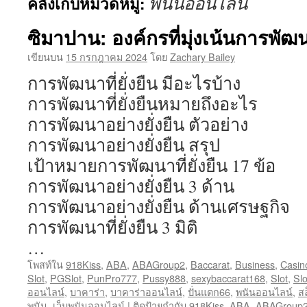
พนันออนไลน์
คลังเก็บหมวดหมู่:
เนื้อหา
ซิมาปาน: องค์กรที่มุ่งเน้นการพัฒนาท
เขียนบน
15 กรกฎาคม 2024
โดย
Zachary Bailey
การพัฒนาที่ยั่งยืน มีอะไรบ้าง
การพัฒนาที่ยั่งยืนหมายถึงอะไร
การพัฒนาอย่างยั่งยืน ตัวอย่าง
การพัฒนาอย่างยั่งยืน สรุป
เป้าหมายการพัฒนาที่ยั่งยืน 17 ข้อ
การพัฒนาอย่างยั่งยืน 3 ด้าน
การพัฒนาอย่างยั่งยืน ด้านเศรษฐกิจ
การพัฒนาที่ยั่งยืน 3 มิติ
…
โพสท์ใน
918Kiss
,
ABA
,
ABAGroup2
,
Baccarat
,
Business
,
Casin
Slot
,
PGSlot
,
PunPro777
,
Pussy888
,
sexybaccarat168
,
Slot
,
Slo
ออนไลน์
,
บาคาร่า
,
บาคาร่าออนไลน์
,
ปั่นแตก66
,
พนันออนไลน์
,
ส
พนัน
,
เว็บพนันออนไลน์
|
ติดป้ายกำกับ
918Kiss
,
ABA
,
ABAGroup