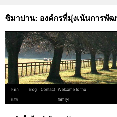
ซิมาปาน: องค์กรที่มุ่งเน้นการพัฒน
ข้าม
หน้า
Blog
Contact
Welcome to the
ไป
แรก
family!
ยัง