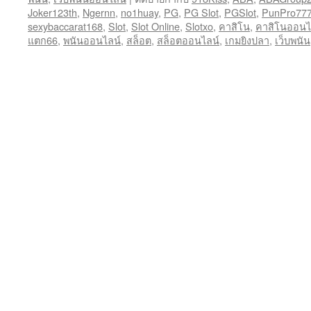
Joker123th
,
Ngernn
,
no1huay
,
PG
,
PG Slot
,
PGSlot
,
PunPro77
sexybaccarat168
,
Slot
,
Slot Online
,
Slotxo
,
คาสิโน
,
คาสิโนออนไ
แตก66
,
พนันออนไลน์
,
สล็อต
,
สล็อตออนไลน์
,
เกมยิงปลา
,
เว็บพนัน