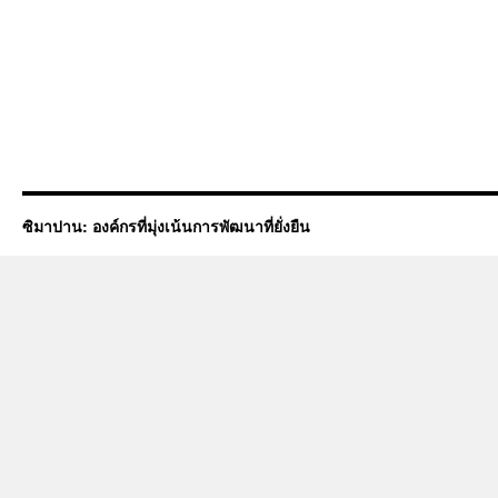
ซิมาปาน: องค์กรที่มุ่งเน้นการพัฒนาที่ยั่งยืน