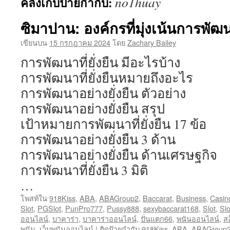
no1huay
คลังเก็บป้ายกำกับ:
เนื้อหา
ซิมาปาน: องค์กรที่มุ่งเน้นการพัฒนาท
เขียนบน
15 กรกฎาคม 2024
โดย
Zachary Bailey
การพัฒนาที่ยั่งยืน มีอะไรบ้าง
การพัฒนาที่ยั่งยืนหมายถึงอะไร
การพัฒนาอย่างยั่งยืน ตัวอย่าง
การพัฒนาอย่างยั่งยืน สรุป
เป้าหมายการพัฒนาที่ยั่งยืน 17 ข้อ
การพัฒนาอย่างยั่งยืน 3 ด้าน
การพัฒนาอย่างยั่งยืน ด้านเศรษฐกิจ
การพัฒนาที่ยั่งยืน 3 มิติ
…
โพสท์ใน
918Kiss
,
ABA
,
ABAGroup2
,
Baccarat
,
Business
,
Casin
Slot
,
PGSlot
,
PunPro777
,
Pussy888
,
sexybaccarat168
,
Slot
,
Slo
ออนไลน์
,
บาคาร่า
,
บาคาร่าออนไลน์
,
ปั่นแตก66
,
พนันออนไลน์
,
ส
พนัน
,
เว็บพนันออนไลน์
|
ติดป้ายกำกับ
918Kiss
,
ABA
,
ABAGroup