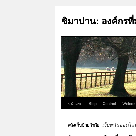
ซิมาปาน: องค์กรที่ม
หน้าแรก
Blog
Contact
Welcome
ข้าม
ไป
เว็บพนันออนไลน
คลังเก็บป้ายกำกับ:
ยัง