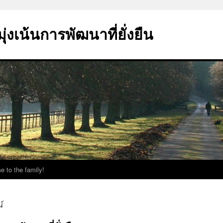
ุ่งเน้นการพัฒนาที่ยั่งยืน
 to the family!
์